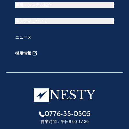
事業・システム紹介
事業・システム紹介トップ
ネスティについて
PeGasus｜ASP型会員管理システム
Gスタッフ｜人材ビジネス支援システム
ネスティについてトップ
ニュース
Gスペース｜行政業務DXソリューション
会社概要・アクセス
Gセールス｜営業支援システムSFA
代表紹介
その他事業
採用情報
ネスティの想い
受賞歴
NESTY
0776-35-0505
営業時間：平日9:00-17:30