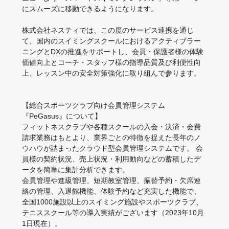
にスムーズに移動できるようになります。
株式会社ネスティでは、この度のサービス連携を通じ
て、国内のスイミングスクールにおけるアクティブラー
ニングとDXの推進をサポートし、会員・保護者様の体験
価値向上とコーチ・スタッフ様の指導品質及び利便性向
上、レッスン中の安全対策強化に取り組んで参ります。
【総合スポーツクラブ向け会員管理システム
『PeGasus』について】
フィットネスクラブや各種スクールの入会・決済・会費
請求業務はもとより、業界ごとの特徴を捉えた長年のノ
ウハウが詰まったクラウド型会員管理システムです。 会
員様の契約状況、売上状況・利用動向などの蓄積したデ
ータを簡単に集計分析できます。
会員管理や進級管理、短期教室管理、振替予約・欠席連
絡の管理、入退館機能、体験予約など充実した機能で、
全国1000施設以上のスイミング施設やスポーツクラブ、
テニススクール等の導入実績がございます（2023年10月
1日現在）。