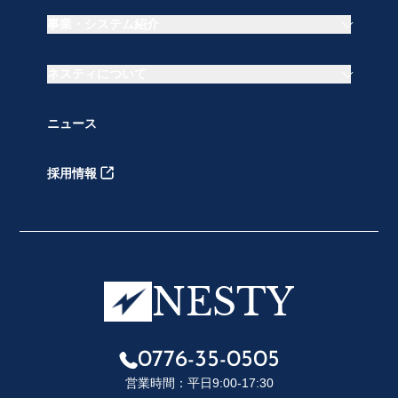
事業・システム紹介
事業・システム紹介トップ
ネスティについて
PeGasus｜ASP型会員管理システム
Gスタッフ｜人材ビジネス支援システム
ネスティについてトップ
ニュース
Gスペース｜行政業務DXソリューション
会社概要・アクセス
Gセールス｜営業支援システムSFA
代表紹介
その他事業
採用情報
ネスティの想い
受賞歴
NESTY
0776-35-0505
営業時間：平日9:00-17:30