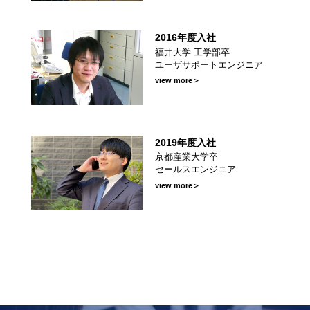
2016年度入社
部卒
福井大学 工学部卒
ユーザサポートエンジニア
ーショ
view more＞
2019年度入社
京都産業大学卒
卒
セールスエンジニア
業課
view more＞