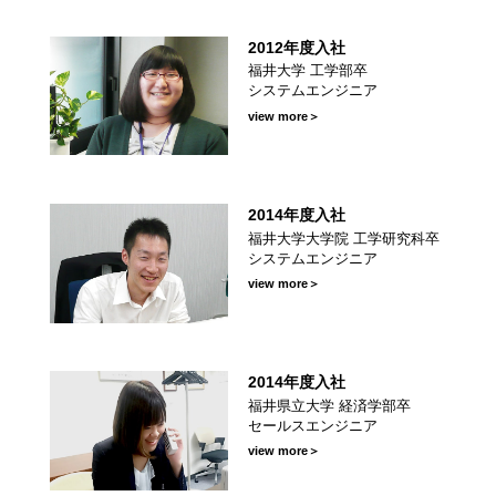
2012年度入社
福井大学 工学部卒
部卒
システムエンジニア
部
view more＞
2014年度入社
工学研究
福井大学大学院 工学研究科卒
システムエンジニア
view more＞
部
2014年度入社
済学部卒
福井県立大学 経済学部卒
セールスエンジニア
カルデ
view more＞
ープ