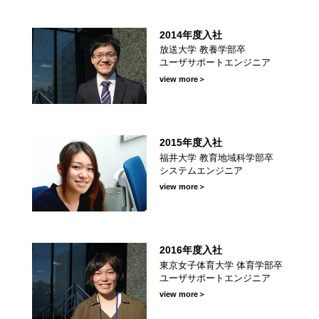
2014年度入社
学部卒
放送大学 教養学部卒
ユーザサポートエンジニア
ーショ
view more＞
2015年度入社
域科学部
福井大学 教育地域科学部卒
システムエンジニア
view more＞
部
2016年度入社
 体育学
東京女子体育大学 体育学部卒
ユーザサポートエンジニア
view more＞
ポート